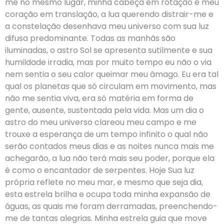
me no mesmo lugar, minha cabeça em rotação e meu
coração em translação, a lua querendo distrair-me e
a constelação desenhava meu universo com sua luz
difusa predominante. Todas as manhãs são
iluminadas, o astro Sol se apresenta sutilmente e sua
humildade irradia, mas por muito tempo eu não o via
nem sentia o seu calor queimar meu âmago. Eu era tal
qual os planetas que só circulam em movimento, mas
não me sentia viva, era só matéria em forma de
gente, ausente, sustentada pela vida. Mas um dia o
astro do meu universo clareou meu campo e me
trouxe a esperança de um tempo infinito o qual não
serão contados meus dias e as noites nunca mais me
achegarão, a lua não terá mais seu poder, porque ela
é como o encantador de serpentes. Hoje Sua luz
própria reflete no meu mar, e mesmo que seja dia,
esta estrela brilha e ocupa toda minha expansão de
águas, as quais me foram derramadas, preenchendo-
me de tantas alegrias. Minha estrela guia que move