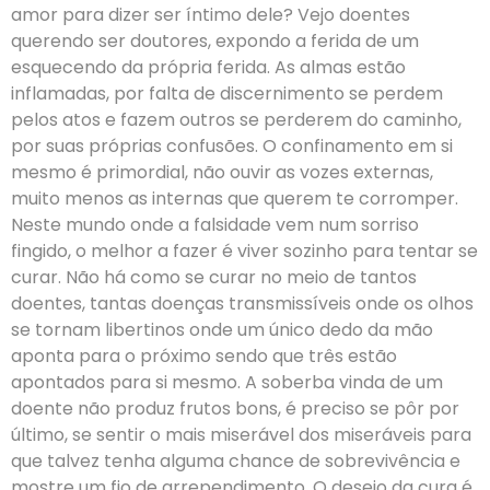
amor para dizer ser íntimo dele? Vejo doentes
querendo ser doutores, expondo a ferida de um
esquecendo da própria ferida. As almas estão
inflamadas, por falta de discernimento se perdem
pelos atos e fazem outros se perderem do caminho,
por suas próprias confusões. O confinamento em si
mesmo é primordial, não ouvir as vozes externas,
muito menos as internas que querem te corromper.
Neste mundo onde a falsidade vem num sorriso
fingido, o melhor a fazer é viver sozinho para tentar se
curar. Não há como se curar no meio de tantos
doentes, tantas doenças transmissíveis onde os olhos
se tornam libertinos onde um único dedo da mão
aponta para o próximo sendo que três estão
apontados para si mesmo. A soberba vinda de um
doente não produz frutos bons, é preciso se pôr por
último, se sentir o mais miserável dos miseráveis para
que talvez tenha alguma chance de sobrevivência e
mostre um fio de arrependimento. O desejo da cura é