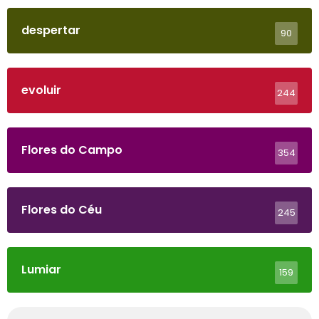
despertar
90
evoluir
244
Flores do Campo
354
Flores do Céu
245
Lumiar
159