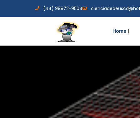
(44) 99872-9504
cienciadedeuscd@ho
Home |