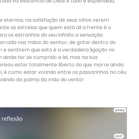
ctada na existência de Deus e tudo é esplêndido,
es eternos, na satisfação de seus olhos verem
ante as estrelas que quem está ali a frente é o
ara os estranhos do seu infinito a sensação
garrada nas mãos do senhor, de gritar dentro do
em e sentirem que esta é a verdadeira ligação no
 ainda ter se cumprido a lei, mas na sua
 pensou estar totalmente liberto do que morre ainda
el, é como estar voando entre os passarinhos no céu
svaindo da palma da mão do vento!