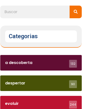
Categorias
a descoberta
132
despertar
90
evoluir
244