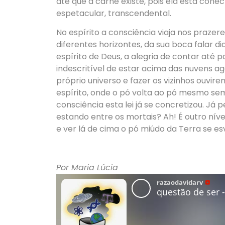
até que a carne existe, pois ela está cone
espetacular, transcendental.
No espírito a consciência viaja nos prazer
diferentes horizontes, da sua boca falar di
espírito de Deus, a alegria de contar até p
indescritível de estar acima das nuvens a
próprio universo e fazer os vizinhos ouvir
espírito, onde o pó volta ao pó mesmo sem
consciência esta lei já se concretizou. Já
estando entre os mortais? Ah! É outro nív
e ver lá de cima o pó miúdo da Terra se e
Por Maria Lúcia