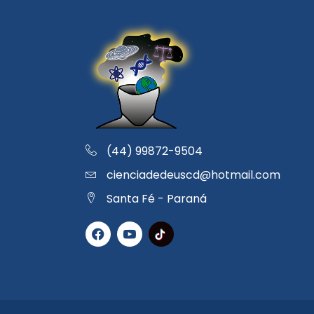
(44) 99872-9504
cienciadedeuscd@hotmail.com
Santa Fé - Paraná