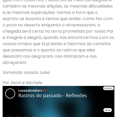
também as mesmas aflições, as mesmas dificuldades
e as mesmas superações. Vemos a hora que o
espírito se levanta e temos que andar, como fez com
o povo no deserto enquanto o atravessavam, a
chegada será certa na terra prometida por nosso Pai
e imagine a alegria, quando nos encontrarmos com os
nossos irmãos que lá já estão e falarmos do caminho
que passamos e o quanto os rastros que eles
deixaram nos alegraram, nos animaram e nos
abraçaram.
Somando nossas luzes
Por Zeca e Michele