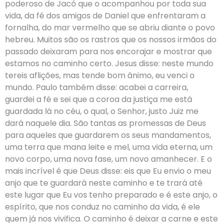
poderoso de Jacó que o acompanhou por toda sua
vida, da fé dos amigos de Daniel que enfrentaram a
fornalha, do mar vermelho que se abriu diante o povo
hebreu. Muitos são os rastros que os nossos irmãos do
passado deixaram para nos encorajar e mostrar que
estamos no caminho certo. Jesus disse: neste mundo
tereis aflições, mas tende bom ânimo, eu venci o
mundo. Paulo também disse: acabei a carreira,
guardei a fé e sei que a coroa da justiça me está
guardada lá no céu, o qual, o Senhor, justo Juiz me
dará naquele dia. São tantas as promessas de Deus
para aqueles que guardarem os seus mandamentos,
uma terra que mana leite e mel, uma vida eterna, um
novo corpo, uma nova fase, um novo amanhecer. E o
mais incrível é que Deus disse: eis que Eu envio o meu
anjo que te guardará neste caminho e te trará até
este lugar que Eu vos tenho preparado e é este anjo, o
espírito, que nos conduz no caminho da vida, é ele
quem já nos vivifica. O caminho é deixar a carne e este