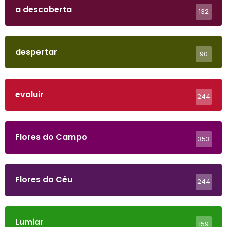
a descoberta
132
despertar
90
evoluir
244
Flores do Campo
353
Flores do Céu
244
Lumiar
159