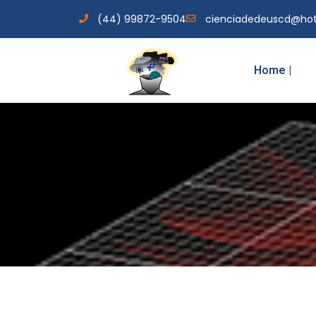
(44) 99872-9504
cienciadedeuscd@ho
Home |