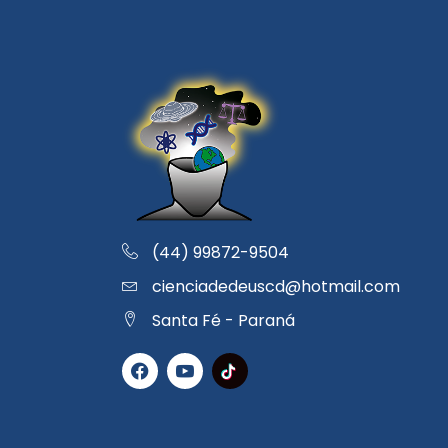
(44) 99872-9504
cienciadedeuscd@hotmail.com
Santa Fé - Paraná