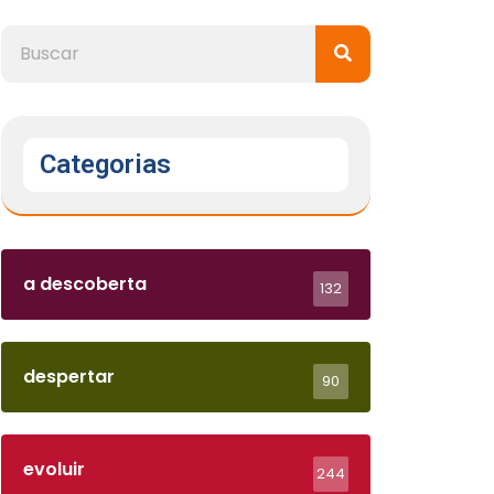
Categorias
a descoberta
132
despertar
90
evoluir
244