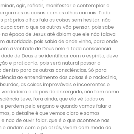
rminar, agir, refletir, manifestar e contemplar o
xergarmos as coisas com os olhos carnais. Toda
próprios olhos fala as coisas sem hesitar, não
ocupa com o que os outros vão pensar, pois sabe
 na época de Jesus até diziam que ele não falava
om autoridade, pois sabia de onde vinha, para onde
 com a vontade de Deus nele e toda consciência
ade de Deus e se identificar com o espírito, deve
ão e pratica-lo, pois será natural passar o
 dentro para as outras consciências. Só para
ciência ao entendimento das coisas é o raciocínio,
bsurdos, as coisas improváveis e incoerentes e
verdadeiro e depois de enxergado, não tem como
ciência teve, fora ainda, que ela vê todos os
 se perdem pelo engano e quando vamos falar a
os, o detalhe é que vemos claro e somos
e não de ouvir falar, que é o que acontece nas
eiam e andam com o pé atrás, vivem com medo da