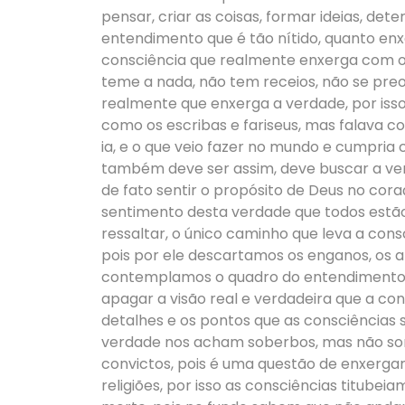
pensar, criar as coisas, formar ideias, dete
entendimento que é tão nítido, quanto en
consciência que realmente enxerga com os 
teme a nada, não tem receios, não se pre
realmente que enxerga a verdade, por isso
como os escribas e fariseus, mas falava c
ia, e o que veio fazer no mundo e cumpria
também deve ser assim, deve buscar a verd
de fato sentir o propósito de Deus no coraç
sentimento desta verdade que todos estão
ressaltar, o único caminho que leva a cons
pois por ele descartamos os enganos, os a
contemplamos o quadro do entendimento 
apagar a visão real e verdadeira que a cons
detalhes e os pontos que as consciências
verdade nos acham soberbos, mas não som
convictos, pois é uma questão de enxergar 
religiões, por isso as consciências titub