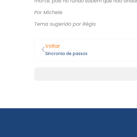
morte, pois no fundo sabem que não anda
Por Michele
Tema sugerido por Régis
Voltar
Sincronia de passos