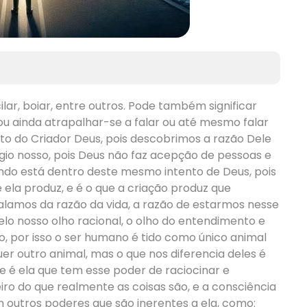
acilar, boiar, entre outros. Pode também significar
ou ainda atrapalhar-se a falar ou até mesmo falar
to do Criador Deus, pois descobrimos a razão Dele
légio nosso, pois Deus não faz acepção de pessoas e
do está dentro deste mesmo intento de Deus, pois
e ela produz, e é o que a criação produz que
falamos da razão da vida, a razão de estarmos nesse
o nosso olho racional, o olho do entendimento e
o, por isso o ser humano é tido como único animal
er outro animal, mas o que nos diferencia deles é
 é ela que tem esse poder de raciocinar e
ro do que realmente as coisas são, e a consciência
utros poderes que são inerentes a ela, como: