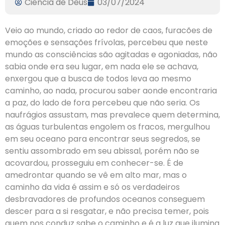
Ciencia de Deus
03/07/2024
Veio ao mundo, criado ao redor de caos, furacões de
emoções e sensações frívolas, percebeu que neste
mundo as consciências são agitadas e agoniadas, não
sabia onde era seu lugar, em nada ele se achava,
enxergou que a busca de todos leva ao mesmo
caminho, ao nada, procurou saber aonde encontraria
a paz, do lado de fora percebeu que não seria. Os
naufrágios assustam, mas prevalece quem determina,
as águas turbulentas engolem os fracos, mergulhou
em seu oceano para encontrar seus segredos, se
sentiu assombrado em seu abissal, porém não se
acovardou, prosseguiu em conhecer-se. É de
amedrontar quando se vê em alto mar, mas o
caminho da vida é assim e só os verdadeiros
desbravadores de profundos oceanos conseguem
descer para a si resgatar, e não precisa temer, pois
quem nos conduz sabe o caminho e é a luz que ilumina