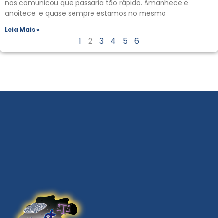
nos comunicou que passaria tão rápido. Amanhece e
anoitece, e quase sempre estamos no mesmo
Leia Mais »
1
2
3
4
5
6