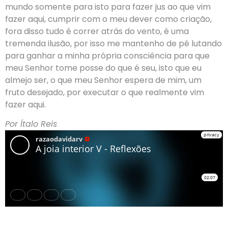
mundo somente para isto para fazer jus ao que vim
fazer aqui, cumprir com o meu dever como criação,
fora disso tudo é correr atrás do vento, é uma
tremenda ilusão, por isso me mantenho de pé lutando
para ganhar a minha própria consciência para que
meu Senhor tome posse do que é seu, isto que eu
almejo ser, o que meu Senhor espera de mim, um
fruto desejado, por executar o que realmente vim
fazer aqui.
Por Ítalo Reis