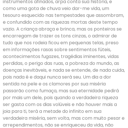
instrumentos afinados, arpa conta sua história, e
como uma gota de chuva veio dar-me vida, um
tesouro esquecido nas tempestades que assombram,
e confundido com as riquezas mortas deste tempo
vazio. A criança abraça e brinca, mas os ponteiros se
encarregam de trazer os tons cinzas, o admirar de
tudo que nos rodeia ficou em pequenas telas, preso
em informações rasas sobre sentimentos fúteis,
acontecimentos fugazes, tragédias iminentes, vidas
perdidas, o perigo das ruas, a pobreza do mundo, as
doenças inevitáveis, e nada se entende, de nada cuida,
pois nada é e daqui nunca será seu. Um dia a dor
sentida na pele e os clamores por sua miséria
passarão como fumaça, mas sua eternidade pedirá
por mais um dele, pois quando a verdadeira riqueza
ser gasta com os dias volúveis e não houver mais a
joia para ti, terá a metade do infinito em sua
verdadeira miséria, sem volta, mas com muito pesar e
arrependimentos, não se enriqueceu da vida, não