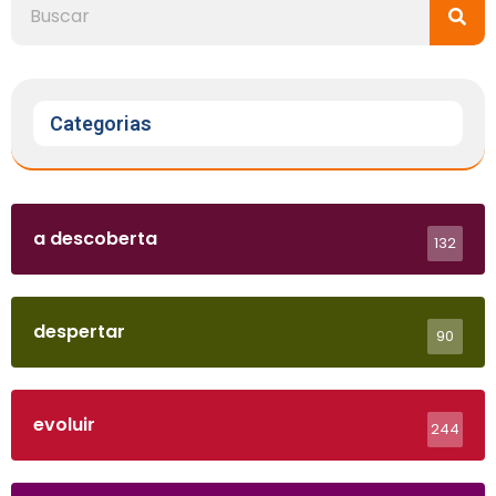
Categorias
a descoberta
132
despertar
90
evoluir
244