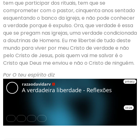
tem que participar dos rituais, tem que se
comprometer com o pastor, cinquenta anos sentado
esquentando o banco da igreja, e não pode conhecer
a verdade porque é expulso. Ora, que verdade é essa
que se pregam nas igrejas, uma verdade condicionada
a doutrinas de Homens. Eu me libertei de tudo deste
mundo para viver por meu Cristo de verdade e não
pelo Cristo de Jesus, pois quem vai me salvar é o
Cristo que Deus me enviou e não o Cristo de ninguém.
Por O teu espírito diz