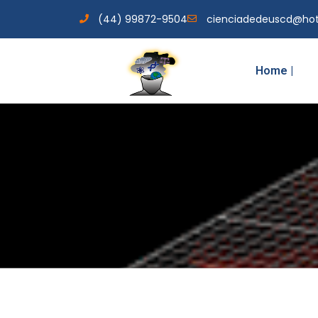
(44) 99872-9504
cienciadedeuscd@ho
Home |