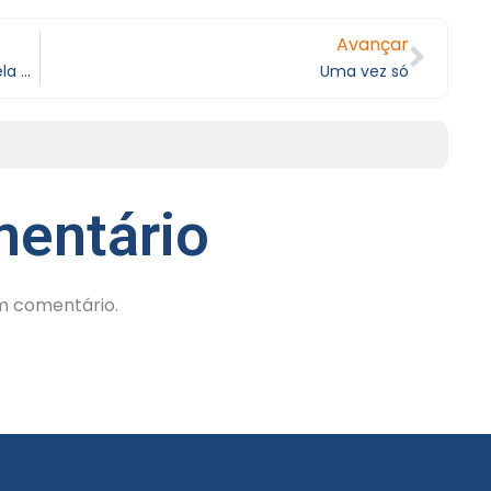
Avançar
Nunca espere de uma pessoa, aquilo que ela não pode te oferecer
Uma vez só
entário
m comentário.