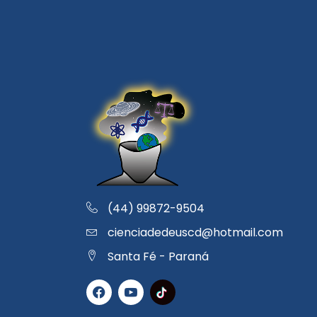
(44) 99872-9504
cienciadedeuscd@hotmail.com
Santa Fé - Paraná