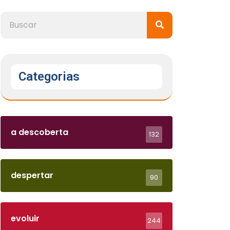
Categorias
a descoberta
132
despertar
90
evoluir
244