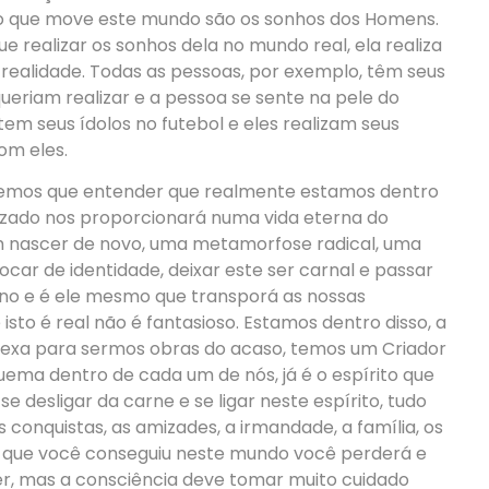
e o que move este mundo são os sonhos dos Homens.
 realizar os sonhos dela no mundo real, ela realiza
 realidade. Todas as pessoas, por exemplo, têm seus
ueriam realizar e a pessoa se sente na pele do
em seus ídolos no futebol e eles realizam seus
om eles.
 temos que entender que realmente estamos dentro
lizado nos proporcionará numa vida eterna do
 um nascer de novo, uma metamorfose radical, uma
car de identidade, deixar este ser carnal e passar
lano e é ele mesmo que transporá as nossas
isto é real não é fantasioso. Estamos dentro disso, a
lexa para sermos obras do acaso, temos um Criador
uema dentro de cada um de nós, já é o espírito que
se desligar da carne e se ligar neste espírito, tudo
 conquistas, as amizades, a irmandade, a família, os
do que você conseguiu neste mundo você perderá e
r, mas a consciência deve tomar muito cuidado