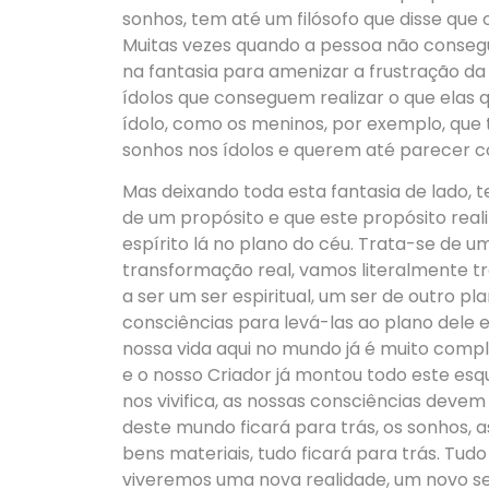
sonhos, tem até um filósofo que disse qu
Muitas vezes quando a pessoa não consegue
na fantasia para amenizar a frustração da
ídolos que conseguem realizar o que elas q
ídolo, como os meninos, por exemplo, que t
sonhos nos ídolos e querem até parecer c
Mas deixando toda esta fantasia de lado,
de um propósito e que este propósito rea
espírito lá no plano do céu. Trata-se de
transformação real, vamos literalmente tro
a ser um ser espiritual, um ser de outro p
consciências para levá-las ao plano dele e 
nossa vida aqui no mundo já é muito comp
e o nosso Criador já montou todo este esq
nos vivifica, as nossas consciências devem 
deste mundo ficará para trás, os sonhos, as
bens materiais, tudo ficará para trás. Tu
viveremos uma nova realidade, um novo se