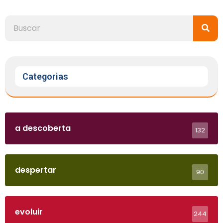
Categorias
a descoberta
132
despertar
90
evoluir
244