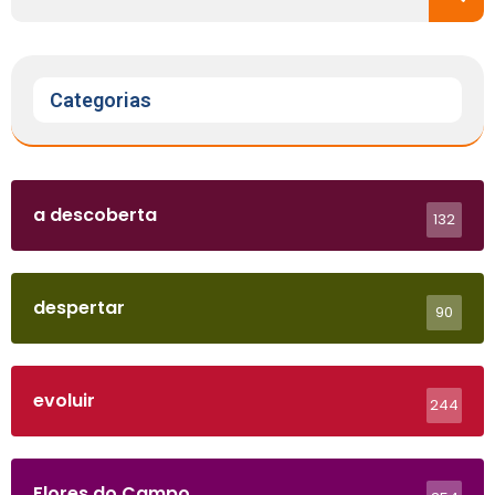
Categorias
a descoberta
132
despertar
90
evoluir
244
Flores do Campo