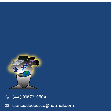
(44) 99872-9504
cienciadedeuscd@hotmail.com