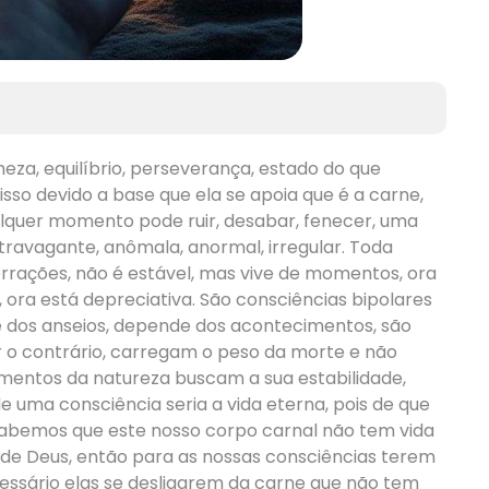
meza, equilíbrio, perseverança, estado do que
sso devido a base que ela se apoia que é a carne,
alquer momento pode ruir, desabar, fenecer, uma
extravagante, anômala, anormal, irregular. Toda
errações, não é estável, mas vive de momentos, ora
a, ora está depreciativa. São consciências bipolares
 dos anseios, depende dos acontecimentos, são
o contrário, carregam o peso da morte e não
ementos da natureza buscam a sua estabilidade,
de uma consciência seria a vida eterna, pois de que
sabemos que este nosso corpo carnal não tem vida
o de Deus, então para as nossas consciências terem
essário elas se desligarem da carne que não tem