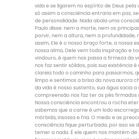
vida e se ligarem no espírito de Deus pela v
só assim a consciência entraria em paz, se
de personalidade. Nada abala uma consciên
Paulo disse: nem a morte, nem os princip
porvir, nem a altura, nem a profundidade,
assim, Ele é o nosso braço forte, a nossa
nossa alma, Dele vem toda inspiração e t
vindouro, é quem nos passa a firmeza da v
nos faz sentir sólidos, pois sua existência é
clareia todo o caminho para passarmos, q
limpo e sentimos a brisa da nova aurora 
da vida é nosso sustento, sua água sacia a
compreensão nos faz ter os pés firmados 
Nossa consciência encontrou a rocha etern
sabemos que a carne é um lodo escorregadi
mórbida, insossa e fria. O medo e as pre
consciência fique perturbada, por isso se 
temer a nada. É ele quem nos mantém de p