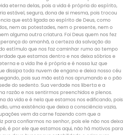
ida eterna delas, pois a vida é própria do espírito,
ria estável, segura, dona de si mesma, pois trocou
cia que está ligada ao espírito de Deus, como
ados, nem as potestades, nem o presente, nem o
 nem alguma outra criatura. Foi Deus quem nos fez
 esperança do amanhã, a certeza da salvação da
odo estímulo que nos faz caminhar rumo ao tempo
erdade que estamos dentro e nos deixa sóbrios e
 eterna e a vida lhe é própria e é nossa luz que
ue dissipa toda nuvem de engano e deixa nosso céu
chegando, pois sua mão está nos aprumando e o pão
 sede do sedento. Sua verdade nos liberta e a
na razão e nos sentirmos preenchidos e plenos.
a da vida e é nela que estamos nos edificando, pois
o, uma existência que deixa a consciência vazia,
ocupações vem da carne fazendo com que a
diz para confiarmos no senhor, pois ele não nos deixa
é, é por ele que estamos aqui, não há motivos para