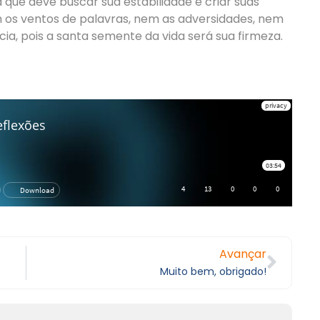
 que deve buscar sua estabilidade e criar suas
em os ventos de palavras, nem as adversidades, nem
a, pois a santa semente da vida será sua firmeza.
Avançar
Muito bem, obrigado!