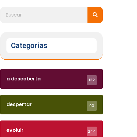
Categorias
a descoberta
132
despertar
90
evoluir
244