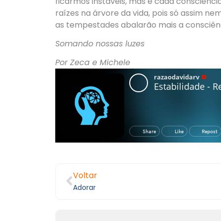
ficarmos instáveis, mas é cada consciência
raízes na árvore da vida, pois só assim n
as tempestades abalarão mais a consciênci
Somando nossas luzes
Por Zeca e Michele
Voltar
Adorar