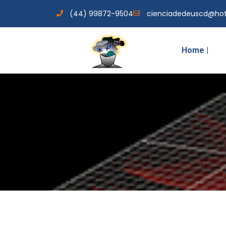
(44) 99872-9504
cienciadedeuscd@ho
Home |