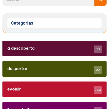
Categorias
a descoberta
132
despertar
90
evoluir
244