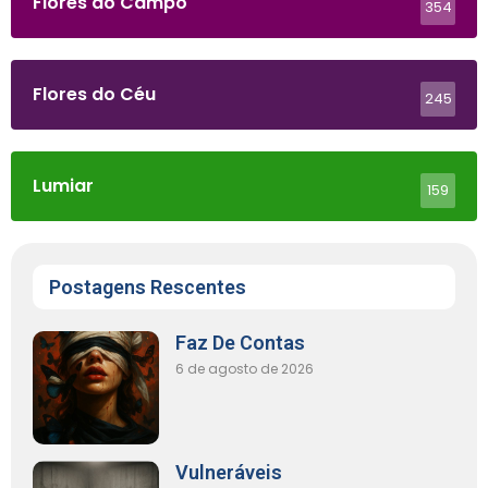
Flores do Campo
354
Flores do Céu
245
Lumiar
159
Postagens Rescentes
Faz De Contas
6 de agosto de 2026
Vulneráveis