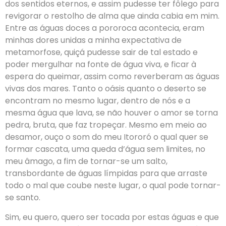
dos sentidos eternos, e assim pudesse ter fôlego para
revigorar o restolho de alma que ainda cabia em mim.
Entre as águas doces a pororoca acontecia, eram
minhas dores unidas a minha expectativa de
metamorfose, quiçá pudesse sair de tal estado e
poder mergulhar na fonte de água viva, e ficar à
espera do queimar, assim como reverberam as águas
vivas dos mares. Tanto o oásis quanto o deserto se
encontram no mesmo lugar, dentro de nós e a
mesma água que lava, se não houver o amor se torna
pedra, bruta, que faz tropeçar. Mesmo em meio ao
desamor, ouço o som do meu Itororó o qual quer se
formar cascata, uma queda d’água sem limites, no
meu âmago, a fim de tornar-se um salto,
transbordante de águas límpidas para que arraste
todo o mal que coube neste lugar, o qual pode tornar-
se santo.
Sim, eu quero, quero ser tocada por estas águas e que