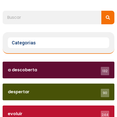
Categorias
a descoberta
132
despertar
90
evoluir
244