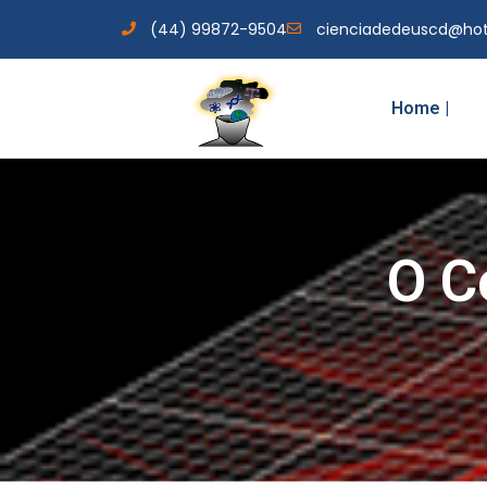
(44) 99872-9504
cienciadedeuscd@ho
Home |
O C