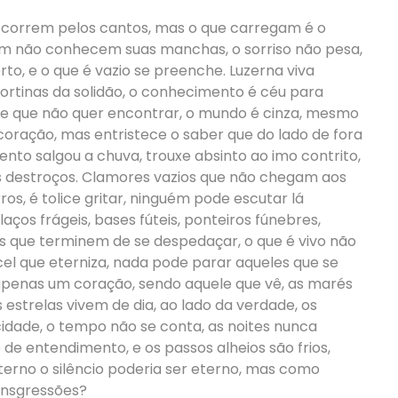
 correm pelos cantos, mas o que carregam é o
m não conhecem suas manchas, o sorriso não pesa,
rto, e o que é vazio se preenche. Luzerna viva
cortinas da solidão, o conhecimento é céu para
 que não quer encontrar, o mundo é cinza, mesmo
 coração, mas entristece o saber que do lado de fora
nto salgou a chuva, trouxe absinto ao imo contrito,
s destroços. Clamores vazios que não chegam aos
s, é tolice gritar, ninguém pode escutar lá
ços frágeis, bases fúteis, ponteiros fúnebres,
s que terminem de se despedaçar, o que é vivo não
cel que eterniza, nada pode parar aqueles que se
 apenas um coração, sendo aquele que vê, as marés
 estrelas vivem de dia, ao lado da verdade, os
idade, o tempo não se conta, as noites nunca
de entendimento, e os passos alheios são frios,
terno o silêncio poderia ser eterno, mas como
ansgressões?