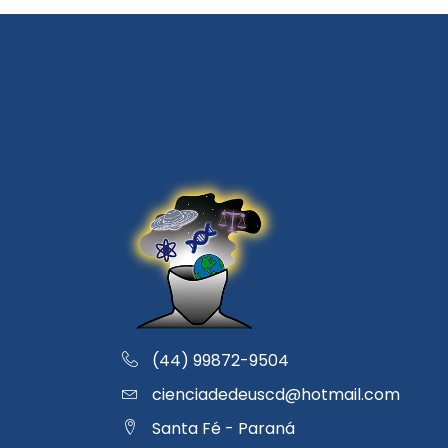
(44) 99872-9504
cienciadedeuscd@hotmail.com
Santa Fé - Paraná