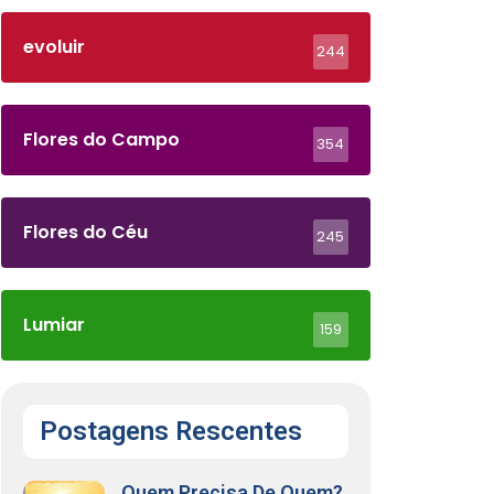
evoluir
244
Flores do Campo
354
Flores do Céu
245
Lumiar
159
Postagens Rescentes
Quem Precisa De Quem?