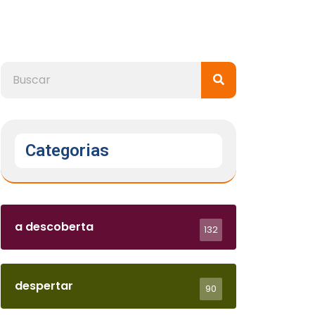
Categorias
a descoberta
132
despertar
90