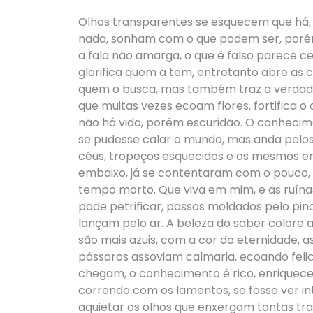
Olhos transparentes se esquecem que há,
nada, sonham com o que podem ser, poré
a fala não amarga, o que é falso parece ce
glorifica quem a tem, entretanto abre as 
quem o busca, mas também traz a verdade
que muitas vezes ecoam flores, fortifica o
não há vida, porém escuridão. O conhecime
se pudesse calar o mundo, mas anda pelo
céus, tropeços esquecidos e os mesmos erro
embaixo, já se contentaram com o pouco, la
tempo morto. Que viva em mim, e as ruína
pode petrificar, passos moldados pelo pin
lançam pelo ar. A beleza do saber colore
são mais azuis, com a cor da eternidade, as
pássaros assoviam calmaria, ecoando felic
chegam, o conhecimento é rico, enriquece 
correndo com os lamentos, se fosse ver in
aquietar os olhos que enxergam tantas tr