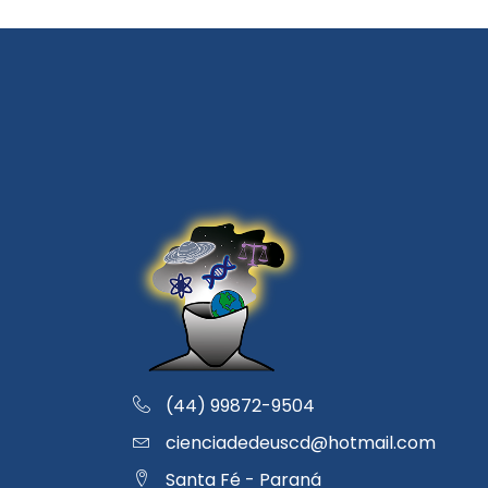
(44) 99872-9504
cienciadedeuscd@hotmail.com
Santa Fé - Paraná