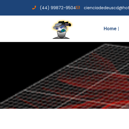
(44) 99872-9504
cienciadedeuscd@ho
Home |