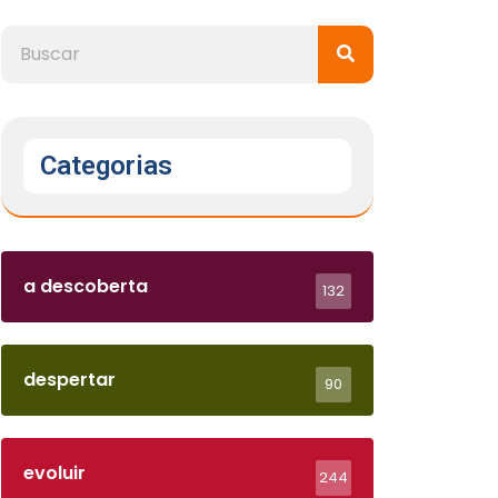
Categorias
a descoberta
132
despertar
90
evoluir
244