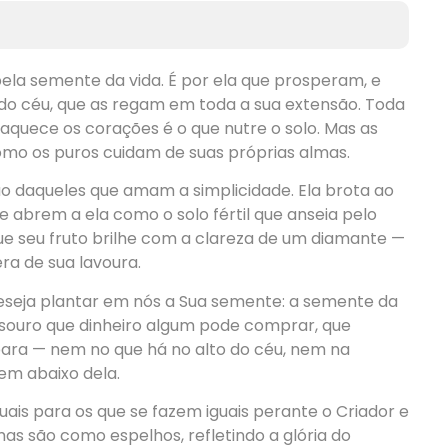
pela semente da vida. É por ela que prosperam, e
o céu, que as regam em toda a sua extensão. Toda
 aquece os corações é o que nutre o solo. Mas as
mo os puros cuidam de suas próprias almas.
o daqueles que amam a simplicidade. Ela brota ao
e abrem a ela como o solo fértil que anseia pelo
que seu fruto brilhe com a clareza de um diamante —
era de sua lavoura.
deseja plantar em nós a Sua semente: a semente da
tesouro que dinheiro algum pode comprar, que
ara — nem no que há no alto do céu, nem na
em abaixo dela.
guais para os que se fazem iguais perante o Criador e
as são como espelhos, refletindo a glória do