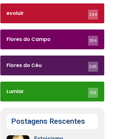
evoluir
244
Flores do Campo
354
Flores do Céu
245
Lumiar
159
Postagens Rescentes
Estoicismo