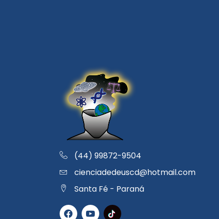
(44) 99872-9504
cienciadedeuscd@hotmail.com
Santa Fé - Paraná