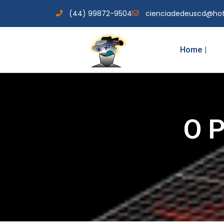
(44) 99872-9504
cienciadedeuscd@ho
Home |
O P