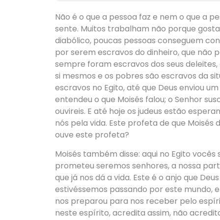
Não é o que a pessoa faz e nem o que a pe
sente. Muitos trabalham não porque gost
diabólico, poucas pessoas conseguem conci
por serem escravos do dinheiro, que não 
sempre foram escravos dos seus deleites, 
si mesmos e os pobres são escravos da s
escravos no Egito, até que Deus enviou um
entendeu o que Moisés falou; o Senhor sus
ouvireis. E até hoje os judeus estão espera
nós pela vida. Este profeta de que Moisés d
ouve este profeta?
Moisés também disse: aqui no Egito vocês 
prometeu seremos senhores, a nossa parte 
que já nos dá a vida. Este é o anjo que De
estivéssemos passando por este mundo, e q
nos preparou para nos receber pelo espír
neste espírito, acredita assim, não acre