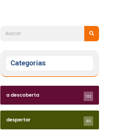
Categorias
a descoberta
132
despertar
90