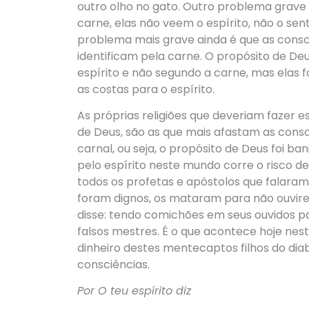
outro olho no gato. Outro problema grave 
carne, elas não veem o espírito, não o se
problema mais grave ainda é que as consci
identificam pela carne. O propósito de D
espírito e não segundo a carne, mas elas
as costas para o espírito.
As próprias religiões que deveriam fazer e
de Deus, são as que mais afastam as consc
carnal, ou seja, o propósito de Deus foi ba
pelo espírito neste mundo corre o risco 
todos os profetas e apóstolos que falara
foram dignos, os mataram para não ouvir
disse: tendo comichões em seus ouvidos p
falsos mestres. É o que acontece hoje nest
dinheiro destes mentecaptos filhos do dia
consciências.
Por O teu espírito diz