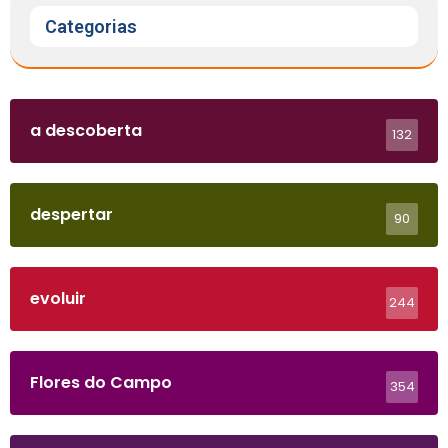
Categorias
a descoberta
132
despertar
90
evoluir
244
Flores do Campo
354