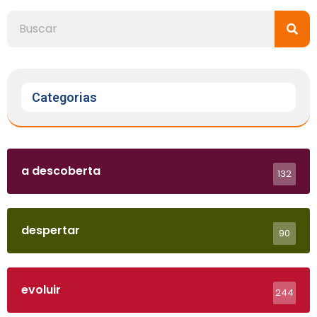
Categorias
a descoberta
132
despertar
90
evoluir
244