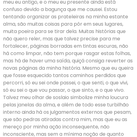
meu eu antigo, e o meu eu presente ainda está
confuso devido a bagunça que me causei. Estou
tentando organizar as prateleiras na minha estante
alma, são muitas coisas para pôr em seus lugares,
muita poeira para se tirar dela. Muitas histórias que
não quero reler, mas que talvez precise para me
fortalecer, páginas borradas em tintas escuras, não
há como limpar, não tem porque rasgar estas folhas,
mas há de haver uma saída, quiçá consiga reverter as
novas páginas da minha história. Mesmo que eu queira
que fosse esquecido tantos caminhos perdidos que
percorri, só eu sei onde passei, o que senti, o que vivi,
só eu sei o que vou passar, o que sinto, e o que vivo.
Talvez meu olhar de soslaio simbolize minha loucura
pelas janelas da alma, e além de todo esse turbilhão
interno ainda há os julgamentos externos que pesam,
que são pedras atiradas contra mim, mas que eu as
mereço por minha ação inconsequente, não
inconsciente, mas sem a mínima noção de quanto