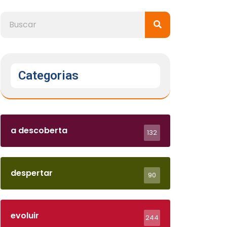
Categorias
a descoberta
132
despertar
90
evoluir
244