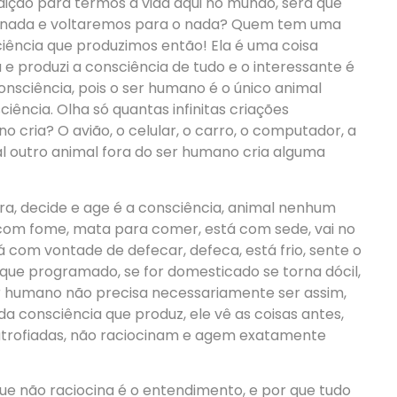
dição para termos a vida aqui no mundo, será que
do nada e voltaremos para o nada? Quem tem uma
ciência que produzimos então! Ela é uma coisa
a e produzi a consciência de tudo e o interessante é
onsciência, pois o ser humano é o único animal
iência. Olha só quantas infinitas criações
 cria? O avião, o celular, o carro, o computador, a
ual outro animal fora do ser humano cria alguma
ra, decide e age é a consciência, animal nenhum
 com fome, mata para comer, está com sede, vai no
 com vontade de defecar, defeca, está frio, sente o
mo que programado, se for domesticado se torna dócil,
r humano não precisa necessariamente ser assim,
a consciência que produz, ele vê as coisas antes,
atrofiadas, não raciocinam e agem exatamente
que não raciocina é o entendimento, e por que tudo