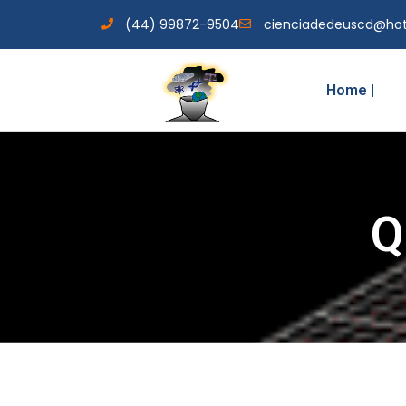
(44) 99872-9504
cienciadedeuscd@ho
Home |
Q