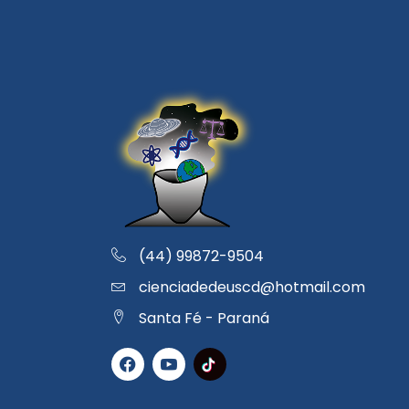
(44) 99872-9504
cienciadedeuscd@hotmail.com
Santa Fé - Paraná