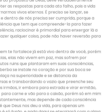
e do propósito de Deus, deve verdadeiramente
er as respostas para cada ato falho, pois a vida
narmos vivos eternos. É preciso se lançar, se
iça, e dentro de nós precisa ser cumprida, porque a
sciência que tem que compreende-la para fazer
lência, raciocinar é primordial para enxergar lá a
 fazer qualquer coisa, pode não haver reversão para
em te fortalece já está vivo dentro de você, porém
as, elas não vivem em paz, mas sofrem por
rutos ruins que plantaram em suas consciências,
oberba se instale no coração e por sua boca se
nlaça na superioridade e se distancia da
sas e transbordando o vazio que preenche seu
 irmãos, ir embora para estrada e virar ermitão,
em para carne e vão para o caixão, porém só em mim
constantemente, mas depende de cada consciência
é que Deus nos deu a vida, para apenas um
to é só ilusão, e nada daqui se eternizará com a alma.