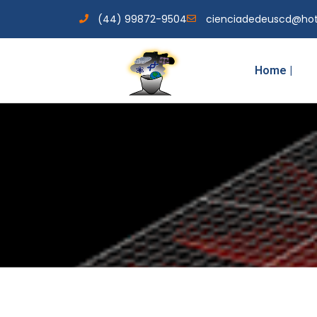
(44) 99872-9504
cienciadedeuscd@ho
Home |