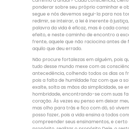
caminho a andar? Cada consciência, cient
ponderar sobre seu próprio caminhar e obt
segue e nós devemos segui-la para nos tor
redimir, se inteirar, a lei é inerente à just
palavra da vida é eficaz, mas é cada con
efeito, e neste caminho de encontro a exce
frente, aquele que não raciocina antes de
aquilo que deu errado.
Não procure fortalezas em alguém, pois qu
tudo desse mundo mexe com as consciênci
antecedência, colhendo todos os dias os f
pois a falta de humildade faz com que a s
exalte, solta as mãos da simplicidade, se e
hombridade, encontrando-se com suas far
coração. Às vezes eu penso em deixar meus
mas olho para trás e fico com dó, só viv
posso fazer, pois a vida ensina a todos 
compreender seus ensinamentos, e certo 
propósito, realizar o propósito Dele, o res