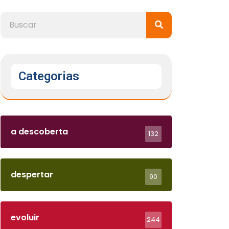
Categorias
a descoberta
132
despertar
90
evoluir
244