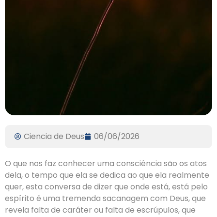
Ciencia de Deus
06/06/2026
O que nos faz conhecer uma consciência são os atos
dela, o tempo que ela se dedica ao que ela realmente
quer, esta conversa de dizer que onde está, está pelo
espírito é uma tremenda sacanagem com Deus, que
revela falta de caráter ou falta de escrúpulos, que