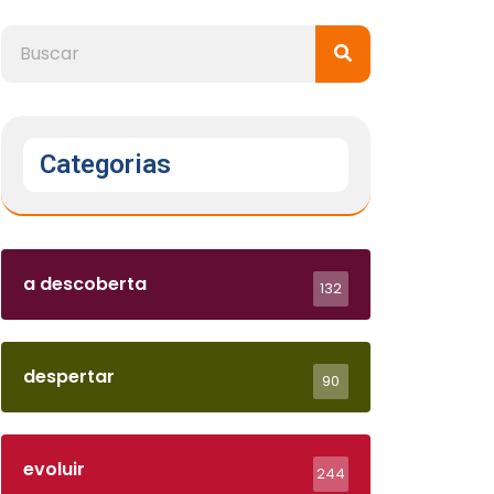
Categorias
a descoberta
132
despertar
90
evoluir
244