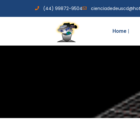
(44) 99872-9504
cienciadedeuscd@ho
Home |