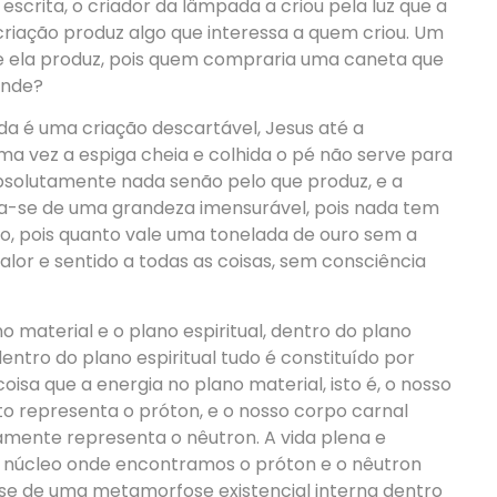
escrita, o criador da lâmpada a criou pela luz que a
riação produz algo que interessa a quem criou. Um
ue ela produz, pois quem compraria uma caneta que
ende?
da é uma criação descartável, Jesus até a
a vez a espiga cheia e colhida o pé não serve para
bsolutamente nada senão pelo que produz, e a
ta-se de uma grandeza imensurável, pois nada tem
o, pois quanto vale uma tonelada de ouro sem a
alor e sentido a todas as coisas, sem consciência
no material e o plano espiritual, dentro do plano
entro do plano espiritual tudo é constituído por
coisa que a energia no plano material, isto é, o nosso
o representa o próton, e o nosso corpo carnal
amente representa o nêutron. A vida plena e
 o núcleo onde encontramos o próton e o nêutron
-se de uma metamorfose existencial interna dentro