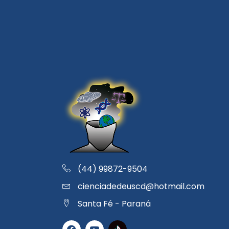
(44) 99872-9504
cienciadedeuscd@hotmail.com
Santa Fé - Paraná