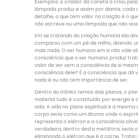
Exemplos: o criador da caneta a criou pela 
lâmpada produz e assim por diante, cada c
detalhe, o que tem valor na criação é o q
não escreve ou uma lâmpada que não ac
Em se tratando da criação humana ela ain
comparou com um pé de milho, dizendo: um
mais nada. O ser humano em si não vale a
consciência que o ser humano produz tra
valor de ser sem a consciência de si mesm
consciência dele? É a consciência que dá v
nada é ou não tem importância de ser.
Dentro do infinito temos dois planos, o pla
material tudo é constituído por energia e d
vida. A vida no plano espiritual é a mesma 
corpo seria como um átomo onde o espírit
representa o elétron e a consciência obvi
verdadeira, dentro desta metáfora, seria
eliminando o elétron que é a carne. Trata