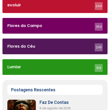
evoluir
244
Flores do Campo
354
Flores do Céu
245
Lumiar
159
Postagens Rescentes
Faz De Contas
6 de agosto de 2026