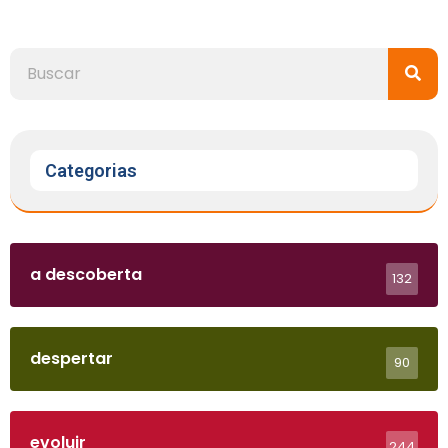
Categorias
a descoberta
132
despertar
90
evoluir
244