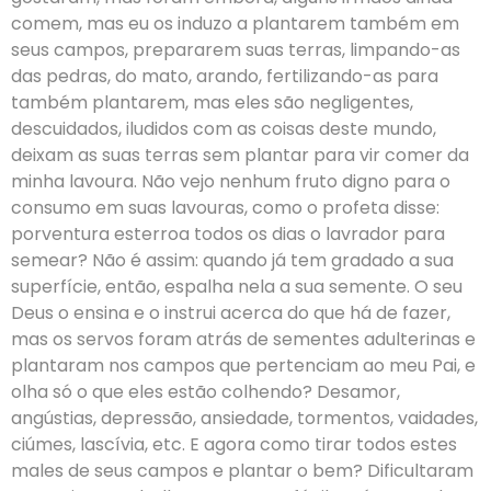
comem, mas eu os induzo a plantarem também em
seus campos, prepararem suas terras, limpando-as
das pedras, do mato, arando, fertilizando-as para
também plantarem, mas eles são negligentes,
descuidados, iludidos com as coisas deste mundo,
deixam as suas terras sem plantar para vir comer da
minha lavoura. Não vejo nenhum fruto digno para o
consumo em suas lavouras, como o profeta disse:
porventura esterroa todos os dias o lavrador para
semear? Não é assim: quando já tem gradado a sua
superfície, então, espalha nela a sua semente. O seu
Deus o ensina e o instrui acerca do que há de fazer,
mas os servos foram atrás de sementes adulterinas e
plantaram nos campos que pertenciam ao meu Pai, e
olha só o que eles estão colhendo? Desamor,
angústias, depressão, ansiedade, tormentos, vaidades,
ciúmes, lascívia, etc. E agora como tirar todos estes
males de seus campos e plantar o bem? Dificultaram