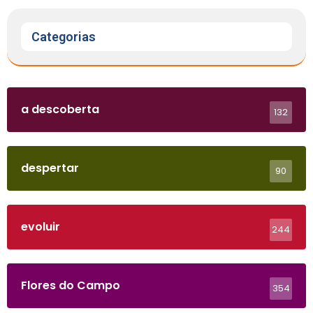
Categorias
a descoberta
132
despertar
90
evoluir
244
Flores do Campo
354