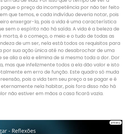
 um dia de vida. Por isso que o tempo de ver a
 pague o preço da incompetência por não ter feito
bem que temos, e cada indivíduo deveria notar, pois
iro enxergar-la, pois a vida é uma característica
 sem o espírito não há saída. A vida é a beleza de
é morta, é o começo, o meio e o tudo de todas as
andeza de um ser, nela está todos os requisitos para
a por sua ação única até no desabrochar de uma
 se alia a ela e elimina de si mesmo toda a dor. Dor
, mas que infelizmente todos a ela dão valor e isto
totalmente em erro de função. Este quadro só muda
eensão, pois a vida tem seu preço a se pagar e é
eternamente nela habitar, pois fora disso não há
lor não estiver em mãos a casa ficará vazia.