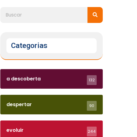
Categorias
a descoberta
132
despertar
90
evoluir
244