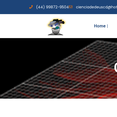
(44) 99872-9504
cienciadedeuscd@ho
Home |