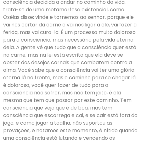
consciência decidida a andar no caminho da vida,
trata-se de uma metamorfose existencial, como
Oséias disse: vinde e tornemos ao senhor, porque ele
vai nos cortar da carne e vai nos ligar a ele, vai fazer a
ferida, mas vai cura-la. É um processo muito doloroso
para a consciência, mas necessário pela vida eterna
dela. A gente vê que tudo que a consciência quer está
na carne, mas na lei está escrito que ela deve se
abster dos desejos carnais que combatem contra a
alma. Você sabe que a consciência vai ter uma glória
eterna lá na frente, mas o caminho para se chegar lá
é doloroso, você quer fazer de tudo para a
consciência não sofrer, mas não tem jeito, é ela
mesma que tem que passar por este caminho. Tem
consciência que vejo que é de boa, mas tem
consciência que escorrega e cai, e se cair está fora do
jogo, é como jogar a toalha, não suportou as
provações, e notamos este momento, é nítido quando
uma consciência está lutando e vencendo os