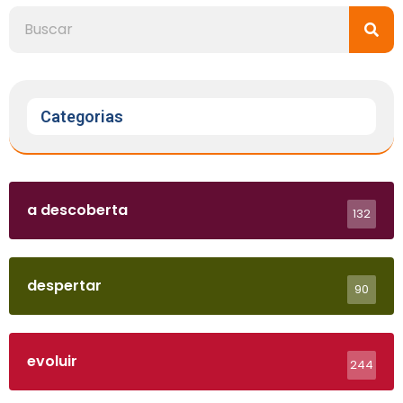
Categorias
a descoberta
132
despertar
90
evoluir
244