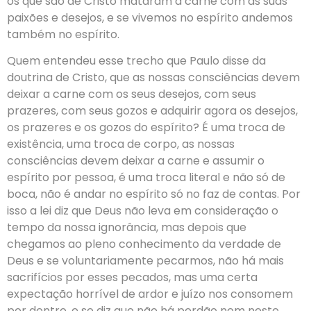
os que são de Cristo mataram a carne com as suas
paixões e desejos, e se vivemos no espírito andemos
também no espírito.
Quem entendeu esse trecho que Paulo disse da
doutrina de Cristo, que as nossas consciências devem
deixar a carne com os seus desejos, com seus
prazeres, com seus gozos e adquirir agora os desejos,
os prazeres e os gozos do espírito? É uma troca de
existência, uma troca de corpo, as nossas
consciências devem deixar a carne e assumir o
espírito por pessoa, é uma troca literal e não só de
boca, não é andar no espírito só no faz de contas. Por
isso a lei diz que Deus não leva em consideração o
tempo da nossa ignorância, mas depois que
chegamos ao pleno conhecimento da verdade de
Deus e se voluntariamente pecarmos, não há mais
sacrifícios por esses pecados, mas uma certa
expectação horrível de ardor e juízo nos consomem
por dentro, e se diz que não há perdão nem neste