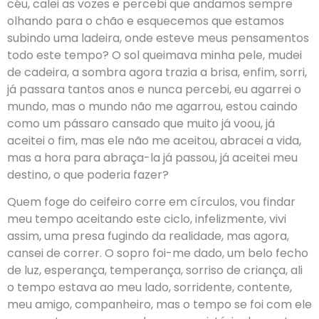
céu, calei as vozes e percebi que andamos sempre
olhando para o chão e esquecemos que estamos
subindo uma ladeira, onde esteve meus pensamentos
todo este tempo? O sol queimava minha pele, mudei
de cadeira, a sombra agora trazia a brisa, enfim, sorri,
já passara tantos anos e nunca percebi, eu agarrei o
mundo, mas o mundo não me agarrou, estou caindo
como um pássaro cansado que muito já voou, já
aceitei o fim, mas ele não me aceitou, abracei a vida,
mas a hora para abraça-la já passou, já aceitei meu
destino, o que poderia fazer?
Quem foge do ceifeiro corre em círculos, vou findar
meu tempo aceitando este ciclo, infelizmente, vivi
assim, uma presa fugindo da realidade, mas agora,
cansei de correr. O sopro foi-me dado, um belo fecho
de luz, esperança, temperança, sorriso de criança, ali
o tempo estava ao meu lado, sorridente, contente,
meu amigo, companheiro, mas o tempo se foi com ele