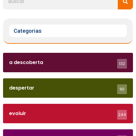
Categorias
a descoberta
132
despertar
90
evoluir
244