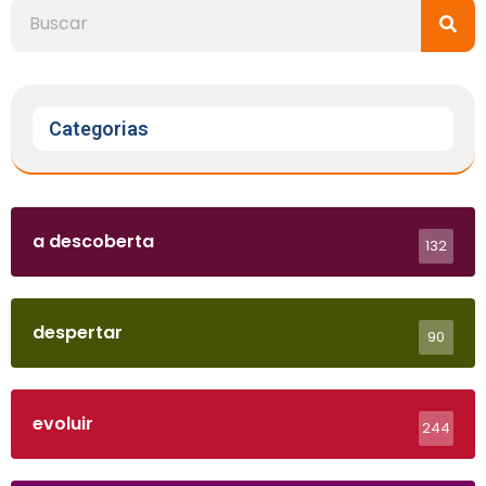
Categorias
a descoberta
132
despertar
90
evoluir
244