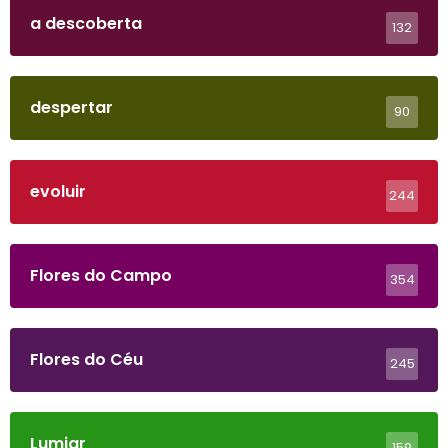
a descoberta
132
despertar
90
evoluir
244
Flores do Campo
354
Flores do Céu
245
Lumiar
159