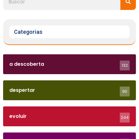
Categorias
a descoberta
132
despertar
90
evoluir
244