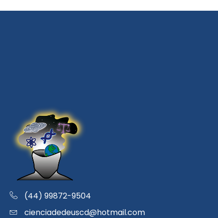
(44) 99872-9504
cienciadedeuscd@hotmail.com