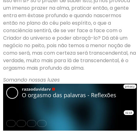
isso em si? Só o prazer de saber isto, já nos provoca
um imenso prazer na alma, praticar então, a gente
entra em êxtase profundo e quando nascermos
então no plano do céu pelo espírito, o que a
consciência sentirá, de se ver face a face com o
Criador do universo e poder abraçá-lo? Dá até um
negócio no peito, pois não temos a menor noção de
como será, mas com certeza será transcendental, na
verdade, muito mais para lá de transcendental, é o
orgasmo mais profundo da alma.
Somando nossas luzes