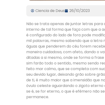
Ciencia de Deus
26/10/2023
Não se trata apenas de juntar letras para
interno de tal forma que faça com que a aç
é configurado do lado de fora pode modifi
mil palavras, mesmo sabendo que a letra ma
águas que penderem do céu forem recebid
maneira cuidadosa, com afeto, dando o va
ditadas a si mesmo, onde se forma a fras
sim farão todo o sentido, mesmo sendo r
feito mar calmo, que se completa com sua
seu devido lugar, deixando grão sobre grã
de ti, é muito maior que a imensidão que n
óvulo celeste aguardando o zigoto eterno 
se é, se for eterno, o que é efêmero não 
permanece.