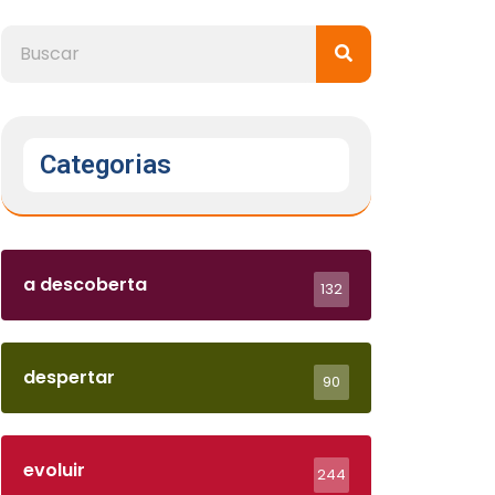
Categorias
a descoberta
132
despertar
90
evoluir
244