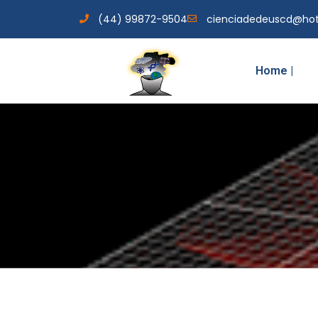
(44) 99872-9504
cienciadedeuscd@ho
Home |