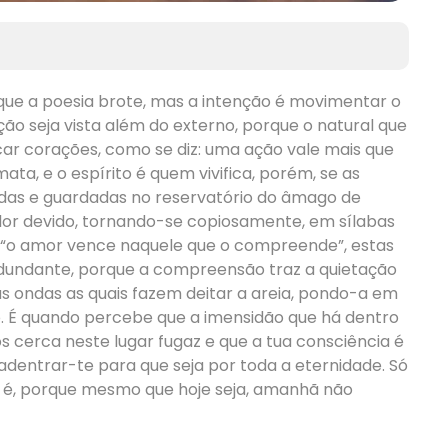
 que a poesia brote, mas a intenção é movimentar o
ão seja vista além do externo, porque o natural que
car corações, como se diz: uma ação vale mais que
ta, e o espírito é quem vivifica, porém, se as
as e guardadas no reservatório do âmago de
lor devido, tornando-se copiosamente, em sílabas
e “o amor vence naquele que o compreende”, estas
edundante, porque a compreensão traz a quietação
s ondas as quais fazem deitar a areia, pondo-a em
o. É quando percebe que a imensidão que há dentro
os cerca neste lugar fugaz e que a tua consciência é
adentrar-te para que seja por toda a eternidade. Só
se é, porque mesmo que hoje seja, amanhã não