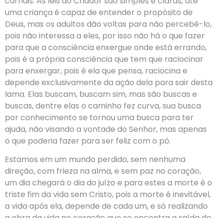
carnais. As leis do Criador são simples e claras, até
uma criança é capaz de entender o propósito de
Deus, mas os adultos dão voltas para não percebê-lo,
pois não interessa a eles, por isso não há o que fazer
para que a consciência enxergue onde está errando,
pois é a própria consciência que tem que raciocinar
para enxergar, pois é ela que pensa, raciocina e
depende exclusivamente da ação dela para sair desta
lama. Elas buscam, buscam sim, mas são buscas e
buscas, dentre elas o caminho fez curva, sua busca
por conhecimento se tornou uma busca para ter
ajuda, não visando a vontade do Senhor, mas apenas
o que poderia fazer para ser feliz com o pó.
Estamos em um mundo perdido, sem nenhuma
direção, com frieza na alma, e sem paz no coração,
um dia chegará o dia do juízo e para estes a morte é o
triste fim da vida sem Cristo, pois a morte é inevitável,
a vida após ela, depende de cada um, e só realizando
a obra da vida no coração que se encontra a saída do