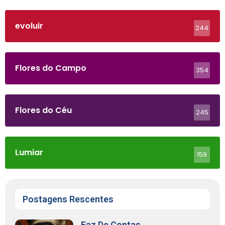
evoluir
244
Flores do Campo
354
Flores do Céu
245
Lumiar
159
Postagens Rescentes
Faz De Contas