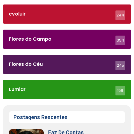
evoluir
244
Flores do Campo
354
Flores do Céu
245
Lumiar
159
Postagens Rescentes
Faz De Contas