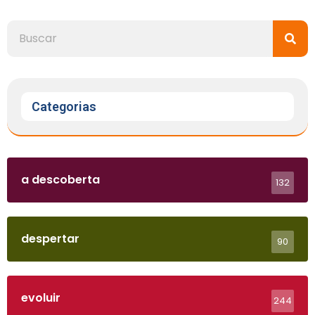
Categorias
a descoberta
132
despertar
90
evoluir
244