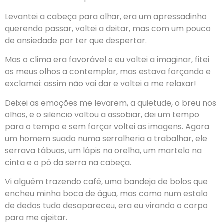
Levantei a cabeça para olhar, era um apressadinho
querendo passar, voltei a deitar, mas com um pouco
de ansiedade por ter que despertar.
Mas o clima era favorável e eu voltei a imaginar, fitei
os meus olhos a contemplar, mas estava forçando e
exclamei: assim não vai dar e voltei a me relaxar!
Deixei as emoções me levarem, a quietude, o breu nos
olhos, e o silêncio voltou a assobiar, dei um tempo
para o tempo e sem forçar voltei as imagens. Agora
um homem suado numa serralheria a trabalhar, ele
serrava tábuas, um lápis na orelha, um martelo na
cinta e o pó da serra na cabeça.
Vi alguém trazendo café, uma bandeja de bolos que
encheu minha boca de água, mas como num estalo
de dedos tudo desapareceu, era eu virando o corpo
para me ajeitar.