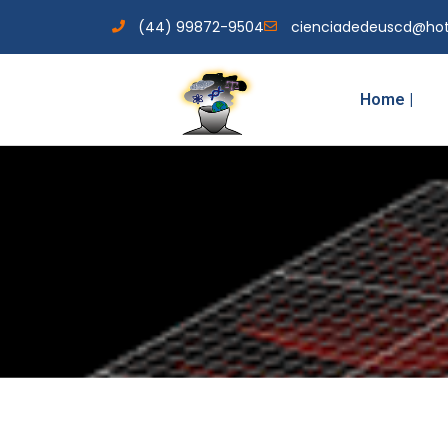
(44) 99872-9504
cienciadedeuscd@ho
Home |