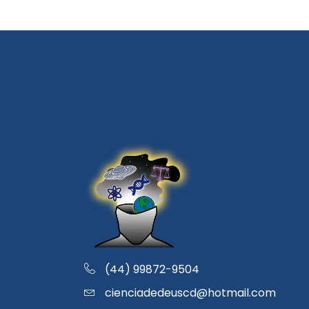
(44) 99872-9504
cienciadedeuscd@hotmail.com