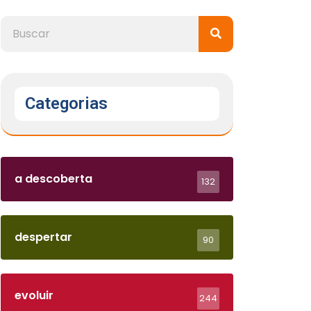
Categorias
a descoberta
132
despertar
90
evoluir
244