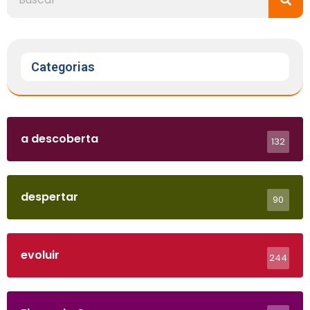
Categorias
a descoberta
132
despertar
90
evoluir
244