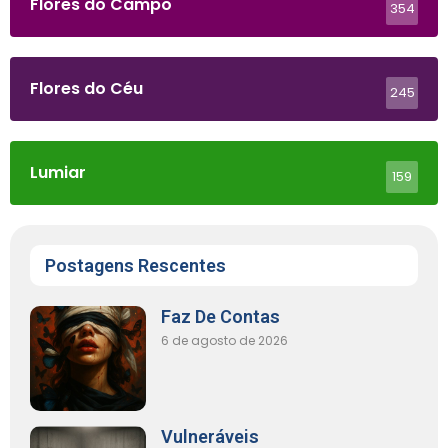
Flores do Campo
354
Flores do Céu
245
Lumiar
159
Postagens Rescentes
Faz De Contas
6 de agosto de 2026
Vulneráveis