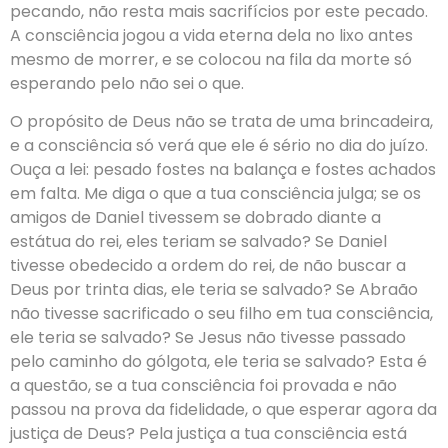
pecando, não resta mais sacrifícios por este pecado.
A consciência jogou a vida eterna dela no lixo antes
mesmo de morrer, e se colocou na fila da morte só
esperando pelo não sei o que.
O propósito de Deus não se trata de uma brincadeira,
e a consciência só verá que ele é sério no dia do juízo.
Ouça a lei: pesado fostes na balança e fostes achados
em falta. Me diga o que a tua consciência julga; se os
amigos de Daniel tivessem se dobrado diante a
estátua do rei, eles teriam se salvado? Se Daniel
tivesse obedecido a ordem do rei, de não buscar a
Deus por trinta dias, ele teria se salvado? Se Abraão
não tivesse sacrificado o seu filho em tua consciência,
ele teria se salvado? Se Jesus não tivesse passado
pelo caminho do gólgota, ele teria se salvado? Esta é
a questão, se a tua consciência foi provada e não
passou na prova da fidelidade, o que esperar agora da
justiça de Deus? Pela justiça a tua consciência está