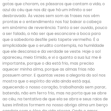
gotas que choram, os pássaros que cantam a vida, o
azul do céu que nos diz que há um infinito a ser
desbravado. Às vezes sem som as frases nos vêm
prontas e o entendimento nos faz baixar a cabeça
em sinônimo de reverência. Tanto a ser ouvido, pouco
a ser falado, a não ser que escancare a boca para
que a sabedoria desfile pelo tapete vermelho. É a
simplicidade que o erudito contempla, na humildade
que ele descansa e da verdade se veste. Hoje o sol
apareceu, meio tímido, e vi o quanto a sua luz me é
importante, porque o dia está frio, mas preciso
aquecer minha alma, porque as almas frias não
possuem amor. E quantas vezes a alegoria do sol nos
mostra que o espírito da vida ainda está aqui,
aquecendo o nosso coração, trabalhando sem parar,
batendo, não em ferro frio, mas na porta que se abre
ao céu, na tentativa de que ela se abra e seus raios de
luzes infinitos formem no nosso abrigo alma um berço
candeia com o óleo da vida eterna. Onde o amor