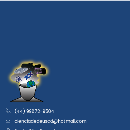
(44) 99872-9504
cienciadedeuscd@hotmail.com