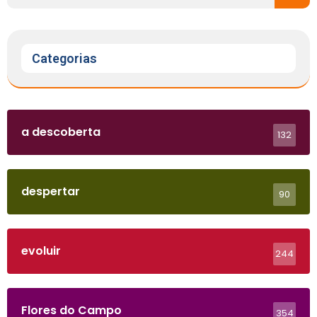
Categorias
a descoberta
132
despertar
90
evoluir
244
Flores do Campo
354