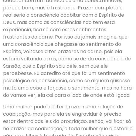
coabitar com um boneco ou uma boneca inflável,
parece bom, mas é frustrante. Prazer completo e
real seria a consciência coabitar com o Espírito de
Deus, mas como as consciências não tem esta
experiência, fica só com estes sentimentos
frustrantes da carne. Por isso eu jamais imaginei que
uma consciência que chegasse ao sentimento do
Espírito, voltasse a ter prazeres na carne, pois ela
estaria voltando atrás, como se diz da consciência de
Sansão, que o Espírito saiu dele, sem que ele
percebesse. Eu acredito até que foi um sentimento
psicológico da consciência, como se alguém quisesse
muito uma coisa e forjasse o sentimento, mas na hora
do vamos ver, ela cai para o lado de onde está ligada.
Uma mulher pode até ter prazer numa relação de
coabitação, mas para ela se engravidar é preciso
estar dentro das leis da procriação, senão, vai ficar só
no prazer da coabitação, e toda mulher que é estéril e
não gera filhos é frustrada. No Espírito não existe