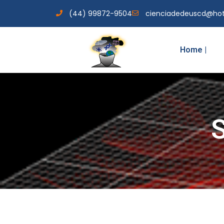
(44) 99872-9504
cienciadedeuscd@ho
Home |