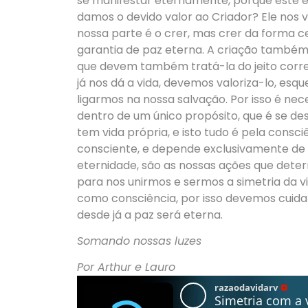
se manifestar eternamente, porque este é 
damos o devido valor ao Criador? Ele nos v
nossa parte é o crer, mas crer da forma cer
garantia de paz eterna. A criação também 
que devem também tratá-la do jeito correto
já nos dá a vida, devemos valoriza-lo, esq
ligarmos na nossa salvação. Por isso é nece
dentro de um único propósito, que é se des
tem vida própria, e isto tudo é pela cons
consciente, e depende exclusivamente d
eternidade, são as nossas ações que det
para nos unirmos e sermos a simetria da v
como consciência, por isso devemos cuidar
desde já a paz será eterna.
Somando nossas luzes
Por Arthur e Lauro