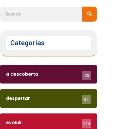
Categorias
a descoberta
132
despertar
90
evoluir
244